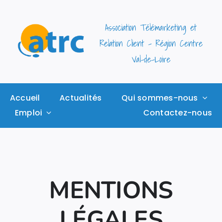
Passer
au
Association Télémarketing et
contenu
Relation Client – Région Centre
Val-de-Loire
Accueil
Actualités
Qui sommes-nous
Emploi
Contactez-nous
MENTIONS
LÉGALES