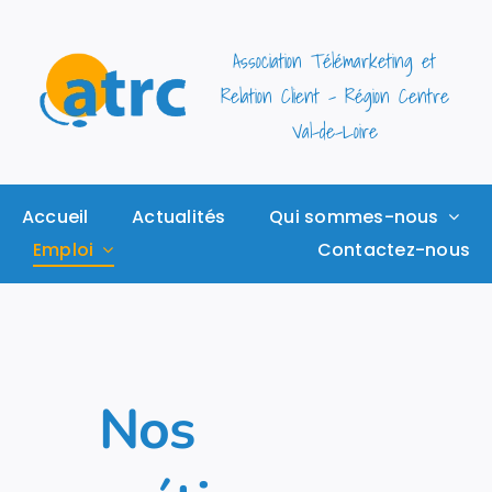
Passer
au
Association Télémarketing et
contenu
Relation Client – Région Centre
Val-de-Loire
Accueil
Actualités
Qui sommes-nous
Emploi
Contactez-nous
Nos